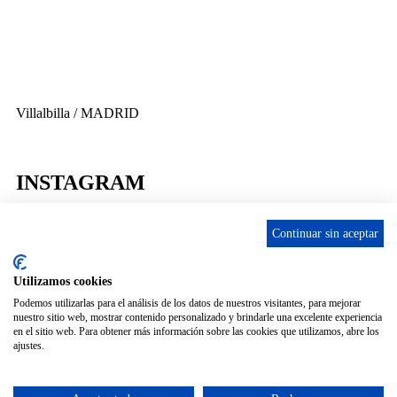
info@ascan.com.es
Villalbilla / MADRID
INSTAGRAM
Continuar sin aceptar
ENLACES
Utilizamos cookies
Podemos utilizarlas para el análisis de los datos de nuestros visitantes, para mejorar
nuestro sitio web, mostrar contenido personalizado y brindarle una excelente experiencia
Contacta
en el sitio web. Para obtener más información sobre las cookies que utilizamos, abre los
Adopta un perro
ajustes.
Política de Privacidad
Aviso Legal