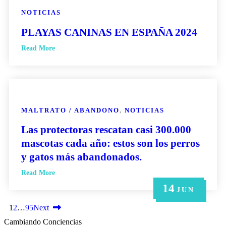
NOTICIAS
PLAYAS CANINAS EN ESPAÑA 2024
Read More
MALTRATO / ABANDONO
,
NOTICIAS
Las protectoras rescatan casi 300.000
mascotas cada año: estos son los perros
y gatos más abandonados.
Read More
14
21
14
6
6
MAY
MAY
JUN
JUN
JUN
1
2
…
95
Next
Cambiando Conciencias