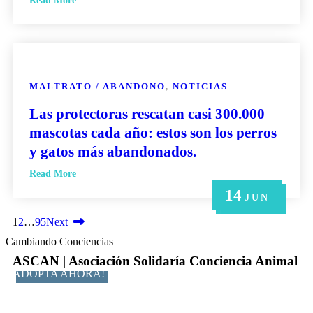
Read More
MALTRATO / ABANDONO
,
NOTICIAS
Las protectoras rescatan casi 300.000
mascotas cada año: estos son los perros
y gatos más abandonados.
Read More
14
21
14
6
6
MAY
MAY
JUN
JUN
JUN
1
2
…
95
Next
Cambiando Conciencias
ASCAN | Asociación Solidaría Conciencia Animal
ADOPTA AHORA!