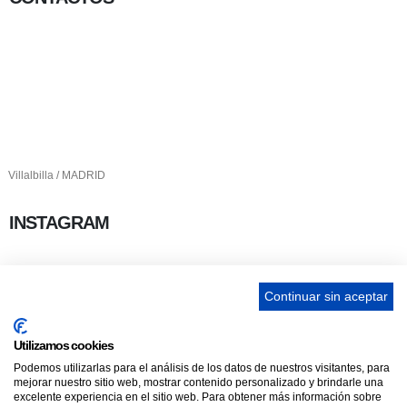
656 903 860
info@ascan.com.es
Villalbilla / MADRID
INSTAGRAM
Continuar sin aceptar
ENLACES
Utilizamos cookies
Podemos utilizarlas para el análisis de los datos de nuestros visitantes, para
Contacta
mejorar nuestro sitio web, mostrar contenido personalizado y brindarle una
excelente experiencia en el sitio web. Para obtener más información sobre
Adopta un perro