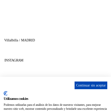
656 903 860
info@ascan.com.es
Villalbilla / MADRID
INSTAGRAM
Continuar sin aceptar
ENLACES
Utilizamos cookies
Contacta
Podemos utilizarlas para el análisis de los datos de nuestros visitantes, para mejorar
nuestro sitio web, mostrar contenido personalizado y brindarle una excelente experiencia
Adopta un perro