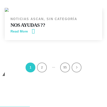
JUN
NOTICIAS ASCAN
,
SIN CATEGORÍA
NOS AYUDAS ??
Read More
…
1
2
95
Cambiando Conciencias
ASCAN | Asociación Solidaría Conciencia
Animal