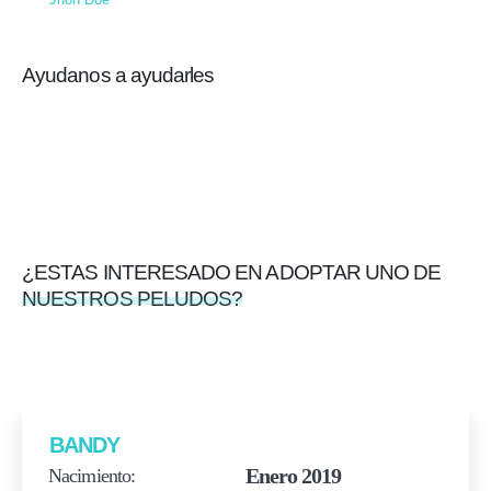
Ayudanos a ayudarles
Ellos te necesitan...nosotros te lo
agradeceremos
Adopta Ahora!
¿ESTAS INTERESADO EN ADOPTAR UNO DE
NUESTROS PELUDOS?
Otros preludos que puedes salvar...
BANDY
Enero 2019
Nacimiento: