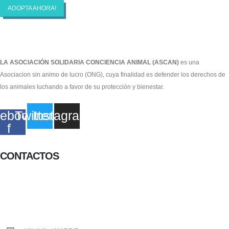
ADOPTA AHORA!
LA ASOCIACIÓN SOLIDARIA CONCIENCIA ANIMAL (ASCAN)
es una
Asociacion sin animo de lucro (ONG), cuya finalidad es defender los derechos de
los animales luchando a favor de su protección y bienestar.
ebook-
Twitter
Instagram
f
CONTACTOS
656 903 860
info@ascan.com.es