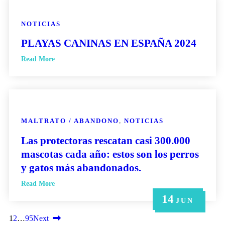
NOTICIAS
PLAYAS CANINAS EN ESPAÑA 2024
Read More
MALTRATO / ABANDONO
,
NOTICIAS
Las protectoras rescatan casi 300.000
mascotas cada año: estos son los perros
y gatos más abandonados.
Read More
14
21
14
6
6
MAY
MAY
JUN
JUN
JUN
1
2
…
95
Next