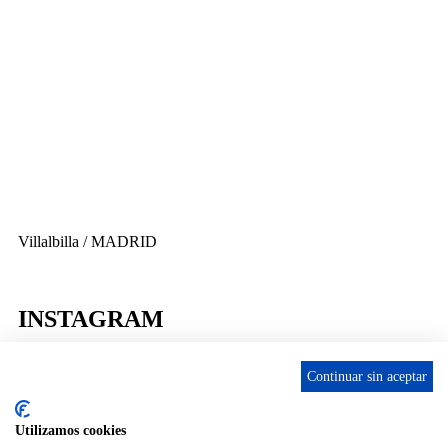
656 903 860
info@ascan.com.es
Villalbilla / MADRID
INSTAGRAM
Continuar sin aceptar
Utilizamos cookies
ENLACES