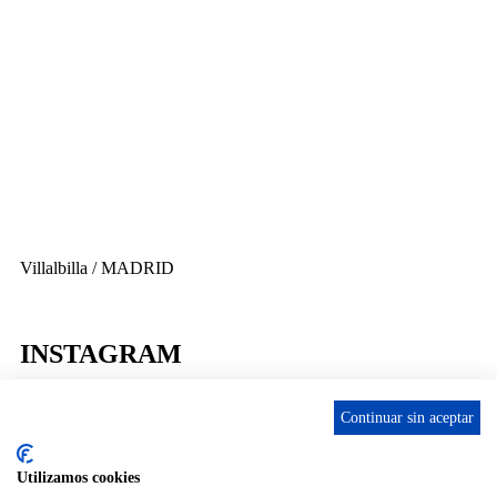
656 903 860
info@ascan.com.es
Villalbilla / MADRID
INSTAGRAM
Continuar sin aceptar
Utilizamos cookies
ENLACES