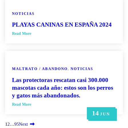
NOTICIAS
PLAYAS CANINAS EN ESPAÑA 2024
Read More
MALTRATO / ABANDONO
,
NOTICIAS
Las protectoras rescatan casi 300.000
mascotas cada año: estos son los perros
y gatos más abandonados.
Read More
14
21
14
6
6
MAY
MAY
JUN
JUN
JUN
1
2
…
95
Next