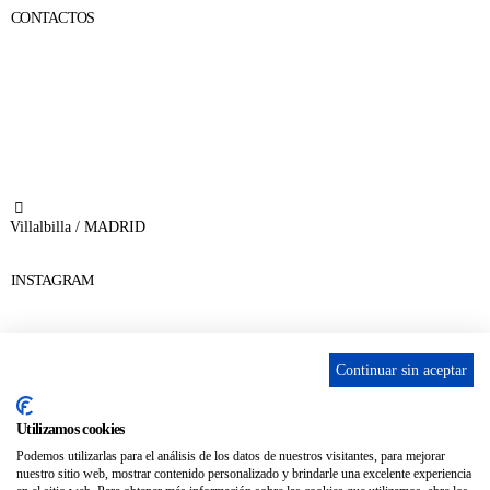
CONTACTOS
656 903 860
info@ascan.com.es
Villalbilla / MADRID
INSTAGRAM
Continuar sin aceptar
ENLACES
Utilizamos cookies
Contacta
Podemos utilizarlas para el análisis de los datos de nuestros visitantes, para mejorar
nuestro sitio web, mostrar contenido personalizado y brindarle una excelente experiencia
Adopta un perro