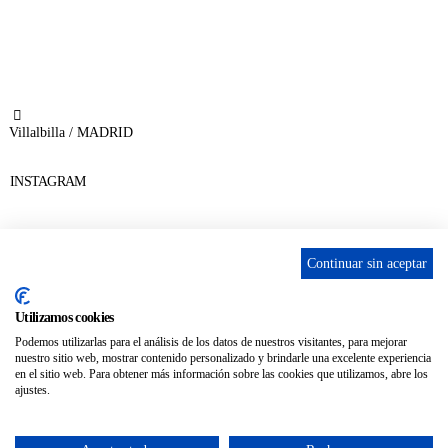
656 903 860
info@ascan.com.es
Villalbilla / MADRID
INSTAGRAM
Continuar sin aceptar
ENLACES
Utilizamos cookies
Contacta
Podemos utilizarlas para el análisis de los datos de nuestros visitantes, para mejorar
nuestro sitio web, mostrar contenido personalizado y brindarle una excelente experiencia
Adopta un perro
en el sitio web. Para obtener más información sobre las cookies que utilizamos, abre los
ajustes.
Política de Privacidad
Aviso Legal