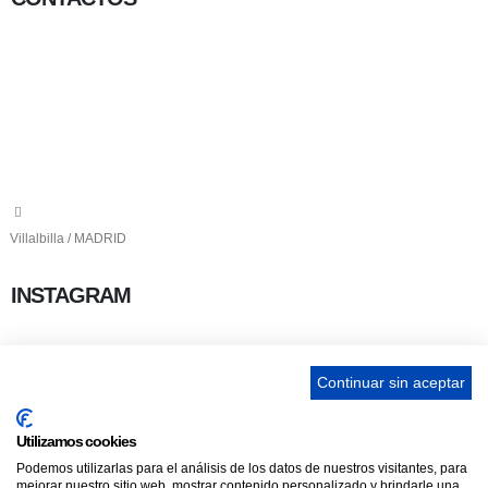
656 903 860
info@ascan.com.es
Villalbilla / MADRID
INSTAGRAM
Continuar sin aceptar
ENLACES
Utilizamos cookies
Podemos utilizarlas para el análisis de los datos de nuestros visitantes, para
Contacta
mejorar nuestro sitio web, mostrar contenido personalizado y brindarle una