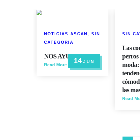
NOTICIAS ASCAN
,
SIN
SIN C
CATEGORÍA
Las co
NOS AYUDAS ??
perros
14
JUN
moda: 
Read More
tenden
cómoda
las ma
Read Mo