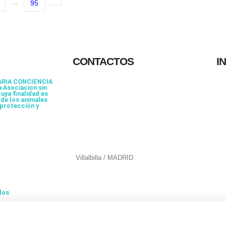
…
95
CONTACTOS
I
ARIA CONCIENCIA
 Asociacion sin
656 903 860
uya finalidad es
de los animales
 protección y
info@ascan.com.es
Villalbilla / MADRID
los
ré