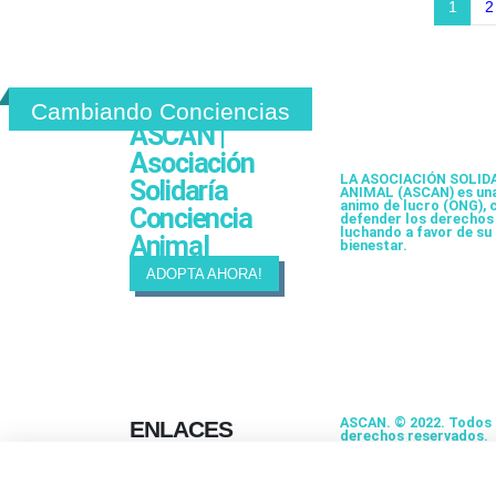
1
2
Cambiando Conciencias
ASCAN |
Asociación
LA ASOCIACIÓN SOLID
Solidaría
ANIMAL (ASCAN)
es una
animo de lucro (ONG), c
Conciencia
defender los derechos 
luchando a favor de su
Animal
bienestar.
ADOPTA AHORA!
ASCAN. © 2022. Todos 
ENLACES
derechos reservados.
Desarrollado como
donación por
Igor And
Contacta
Guerra.