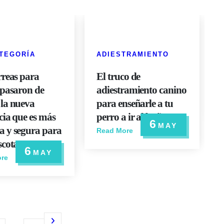
ATEGORÍA
ADIESTRAMIENTO
rreas para
El truco de
 pasaron de
adiestramiento canino
la nueva
para enseñarle a tu
cia que es más
perro a ir al baño
6
MAY
 y segura para
Read More
scotas
6
MAY
re