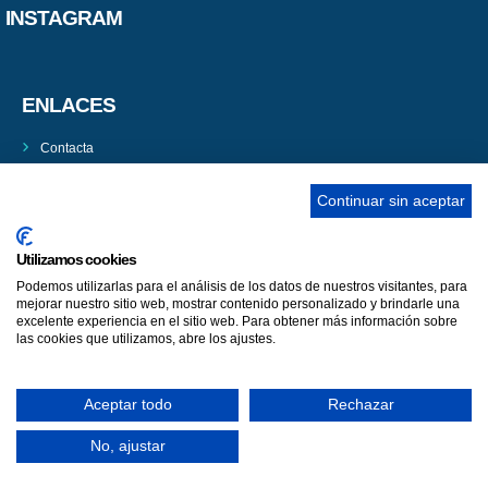
INSTAGRAM
ENLACES
Contacta
Adopta un perro
Continuar sin aceptar
Política de Privacidad
Aviso Legal
Utilizamos cookies
Podemos utilizarlas para el análisis de los datos de nuestros visitantes, para
mejorar nuestro sitio web, mostrar contenido personalizado y brindarle una
excelente experiencia en el sitio web. Para obtener más información sobre
las cookies que utilizamos, abre los ajustes.
ASCAN. © 2022. Todos los derechos reservados. Desarrollado como
Igor André Guerra.
donación por
Aceptar todo
Rechazar
No, ajustar