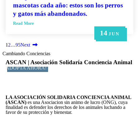
mascotas cada año: estos son los perros
y gatos más abandonados.
Read More
14
21
14
6
6
MAY
MAY
JUN
JUN
JUN
1
2
…
95
Next
Cambiando Conciencias
ASCAN | Asociación Solidaría Conciencia Animal
ADOPTA AHORA!
LA ASOCIACIÓN SOLIDARIA CONCIENCIA ANIMAL
(ASCAN)
es una Asociacion sin animo de lucro (ONG), cuya
finalidad es defender los derechos de los animales luchando a
favor de su protección y bienestar.