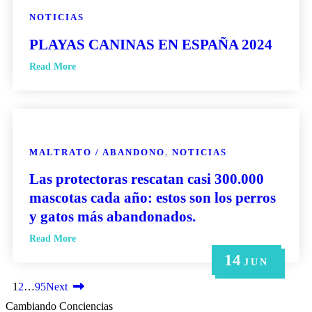
NOTICIAS
PLAYAS CANINAS EN ESPAÑA 2024
Read More
MALTRATO / ABANDONO
,
NOTICIAS
Las protectoras rescatan casi 300.000
mascotas cada año: estos son los perros
y gatos más abandonados.
Read More
14
21
14
6
6
MAY
MAY
JUN
JUN
JUN
1
2
…
95
Next
Cambiando Conciencias