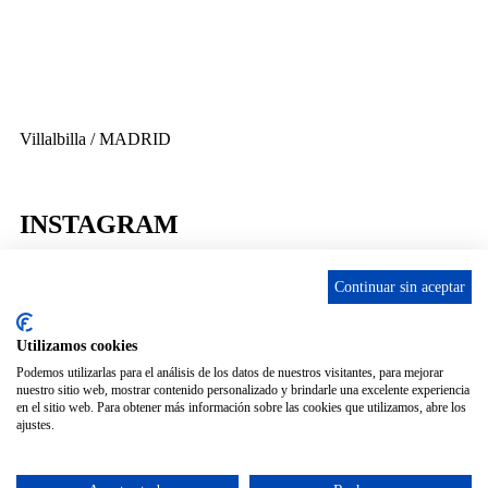
info@ascan.com.es
Villalbilla / MADRID
INSTAGRAM
Continuar sin aceptar
ENLACES
Utilizamos cookies
Podemos utilizarlas para el análisis de los datos de nuestros visitantes, para mejorar
nuestro sitio web, mostrar contenido personalizado y brindarle una excelente experiencia
Contacta
en el sitio web. Para obtener más información sobre las cookies que utilizamos, abre los
Adopta un perro
ajustes.
Política de Privacidad
Aviso Legal