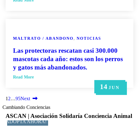
Read More
MALTRATO / ABANDONO
,
NOTICIAS
Las protectoras rescatan casi 300.000
mascotas cada año: estos son los perros
y gatos más abandonados.
Read More
14
21
14
6
6
MAY
MAY
JUN
JUN
JUN
1
2
…
95
Next
Cambiando Conciencias
ASCAN | Asociación Solidaría Conciencia Animal
ADOPTA AHORA!