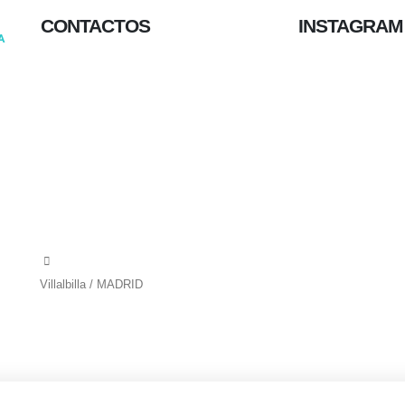
CONTACTOS
INSTAGRAM
A
656 903 860
info@ascan.com.es
Villalbilla / MADRID