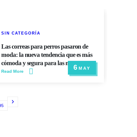
SIN CATEGORÍA
ADIEST
Las correas para perros pasaron de
El truc
moda: la nueva tendencia que es más
para ens
cómoda y segura para las mascotas
Read Mo
6
MAY
Read More
95