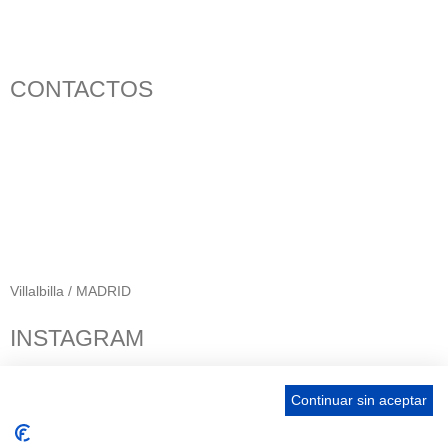
CONTACTOS
656 903 860
info@ascan.com.es
Villalbilla / MADRID
INSTAGRAM
Continuar sin aceptar
ENLACES