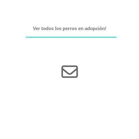
Ver todos los perros en adopción!
Subscribete a
nuestro boletín
Mantente al día con las novedades de nuestra
asociación