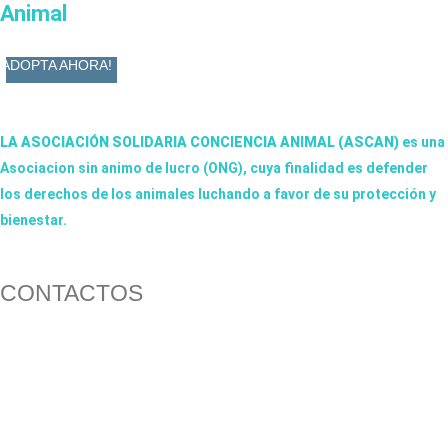
Animal
ADOPTA AHORA!
LA ASOCIACIÓN SOLIDARIA CONCIENCIA ANIMAL (ASCAN)
es una
Asociacion sin animo de lucro (ONG), cuya finalidad es defender
los derechos de los animales luchando a favor de su protección y
bienestar.
Facebook-f
Twitter
Instagram
CONTACTOS
656 903 860
info@ascan.com.es