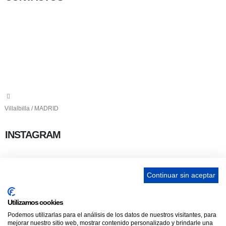
656 903 860
info@ascan.com.es
Villalbilla / MADRID
INSTAGRAM
Continuar sin aceptar
ENLACES
Utilizamos cookies
Podemos utilizarlas para el análisis de los datos de nuestros visitantes, para
Contacta
mejorar nuestro sitio web, mostrar contenido personalizado y brindarle una