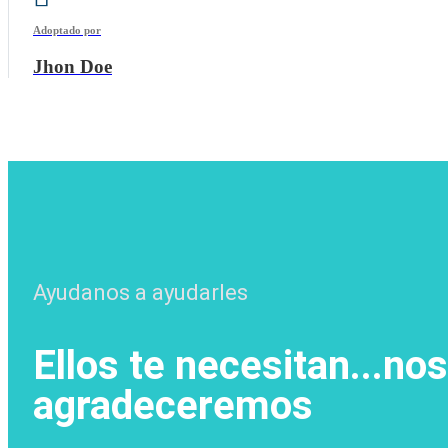
Adoptado por
Jhon Doe
Ayudanos a ayudarles
Ellos te necesitan...nos
agradeceremos