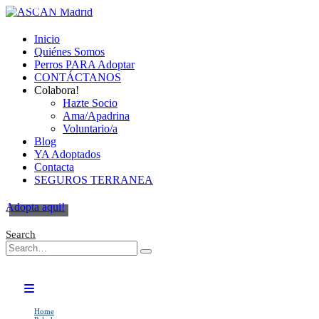
Cambiando Conciencias
Inicio
Quiénes Somos
Perros PARA Adoptar
CONTÁCTANOS
Colabora!
Hazte Socio
Ama/Apadrina
Voluntario/a
Blog
YA Adoptados
Contacta
SEGUROS TERRANEA
Adopta aqui!
Search
Home