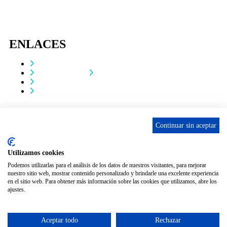
ENLACES
Contacta
Adopta un perro
Política de Privacidad
Aviso Legal
ASCAN. © 2022. Todos los derechos reservados.
Desarrollado como donación por
Igor André Guerra.
Continuar sin aceptar
Utilizamos cookies
Podemos utilizarlas para el análisis de los datos de nuestros visitantes, para mejorar
nuestro sitio web, mostrar contenido personalizado y brindarle una excelente experiencia
en el sitio web. Para obtener más información sobre las cookies que utilizamos, abre los
ajustes.
Aceptar todo
Rechazar