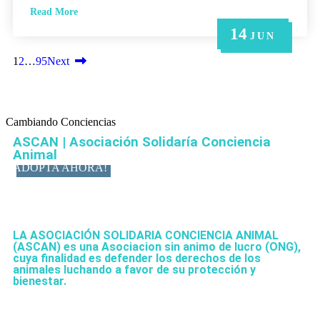
Read More
14
21
14
6
6
MAY
MAY
JUN
JUN
JUN
1
2
…
95
Next
Cambiando Conciencias
ASCAN | Asociación Solidaría Conciencia
Animal
ADOPTA AHORA!
LA ASOCIACIÓN SOLIDARIA CONCIENCIA ANIMAL
(ASCAN)
es una Asociacion sin animo de lucro (ONG),
cuya finalidad es defender los derechos de los
animales luchando a favor de su protección y
bienestar.