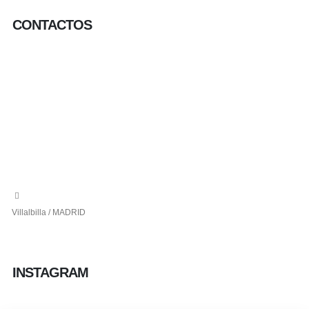
CONTACTOS
656 903 860
info@ascan.com.es
Villalbilla / MADRID
INSTAGRAM