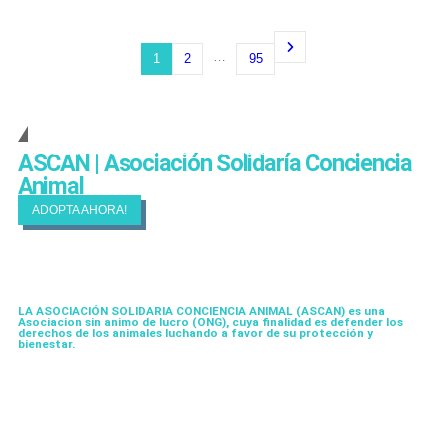
…
1
2
95
Cambiando Conciencias
ASCAN | Asociación Solidaría Conciencia
Animal
ADOPTA AHORA!
LA ASOCIACIÓN SOLIDARIA CONCIENCIA ANIMAL (ASCAN)
es una
Asociacion sin animo de lucro (ONG), cuya finalidad es defender los
derechos de los animales luchando a favor de su protección y
bienestar.