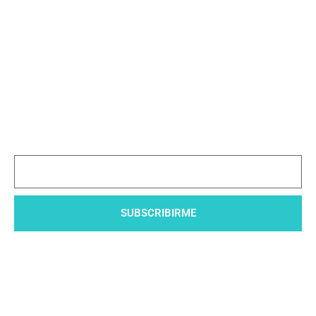
Subscribete a nuestro
boletín
Mantente al día con las novedades de nuestra asociación
SUBSCRIBIRME