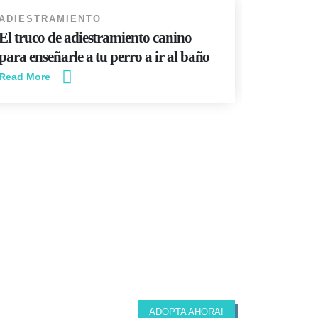
ADIESTRAMIENTO
NOTICIA
El truco de adiestramiento canino
PLAYAS
para enseñarle a tu perro a ir al baño
2024
Read More
Read More
ADOPTA AHORA!