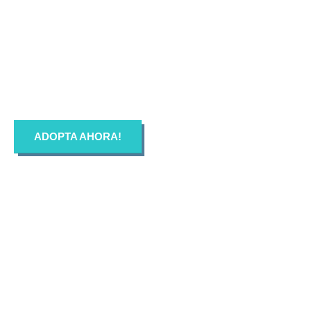
ASCAN | Asociación
Solidaría Conciencia
Animal
ADOPTA AHORA!
LA ASOCIACIÓN SOLIDARIA CONCIENCIA ANIMAL (ASCAN)
es una Asociacion sin animo de lucro (ONG), cuya finalidad es