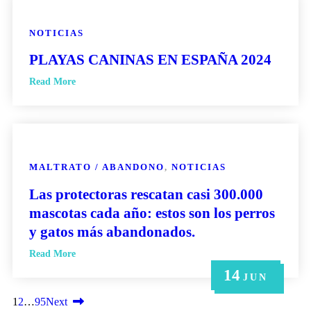
NOTICIAS
PLAYAS CANINAS EN ESPAÑA 2024
Read More
MALTRATO / ABANDONO
,
NOTICIAS
Las protectoras rescatan casi 300.000
mascotas cada año: estos son los perros
y gatos más abandonados.
Read More
14
21
14
6
6
MAY
MAY
JUN
JUN
JUN
1
2
…
95
Next