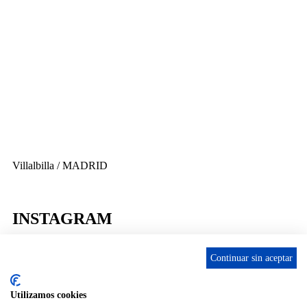
656 903 860
info@ascan.com.es
Villalbilla / MADRID
INSTAGRAM
Continuar sin aceptar
Utilizamos cookies
ENLACES