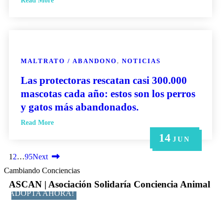
Read More
MALTRATO / ABANDONO
,
NOTICIAS
Las protectoras rescatan casi 300.000
mascotas cada año: estos son los perros
y gatos más abandonados.
Read More
14
21
14
6
6
MAY
MAY
JUN
JUN
JUN
1
2
…
95
Next
Cambiando Conciencias
ASCAN | Asociación Solidaría Conciencia Animal
ADOPTA AHORA!