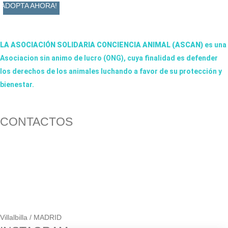
ADOPTA AHORA!
LA ASOCIACIÓN SOLIDARIA CONCIENCIA ANIMAL (ASCAN)
es una
Asociacion sin animo de lucro (ONG), cuya finalidad es defender
los derechos de los animales luchando a favor de su protección y
bienestar.
Facebook-f
Twitter
Instagram
CONTACTOS
656 903 860
info@ascan.com.es
Villalbilla / MADRID