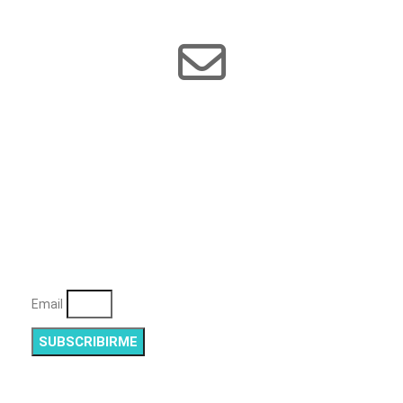
Subscribete a
nuestro boletín
Mantente al día con las novedades de nuestra
asociación
Email
SUBSCRIBIRME