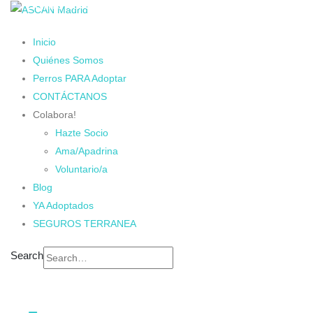
Cambiando Conciencias
Inicio
Quiénes Somos
Perros PARA Adoptar
CONTÁCTANOS
Colabora!
Hazte Socio
Ama/Apadrina
Voluntario/a
Blog
YA Adoptados
SEGUROS TERRANEA
Search