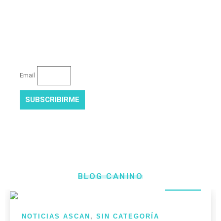
Subscribete a
nuestro boletín
Mantente al día con las novedades de nuestra asociación
Email
SUBSCRIBIRME
14
BLOG CANINO
JUN
NOTICIAS ASCAN
,
SIN CATEGORÍA