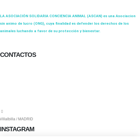
LA ASOCIACIÓN SOLIDARIA CONCIENCIA ANIMAL (ASCAN)
es una Asociacion
sin animo de lucro (ONG), cuya finalidad es defender los derechos de los
animales luchando a favor de su protección y bienestar.
Facebook-f
Twitter
Instagram
CONTACTOS
656 903 860
info@ascan.com.es
Villalbilla / MADRID
INSTAGRAM