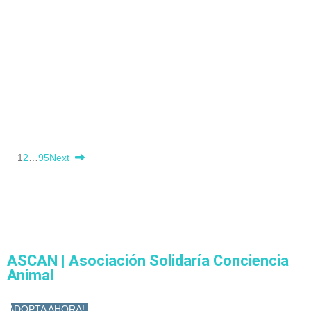
1
2
…
95
Next
ASCAN | Asociación Solidaría Conciencia
Animal
ADOPTA AHORA!