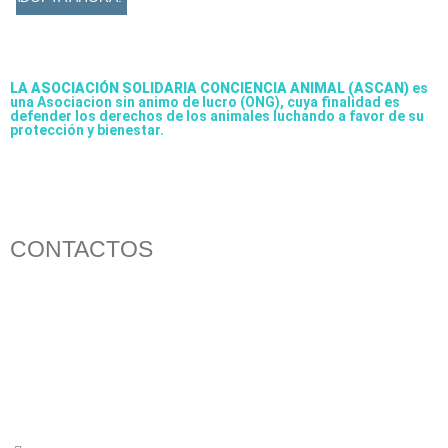
LA ASOCIACIÓN SOLIDARIA CONCIENCIA ANIMAL (ASCAN)
es
una Asociacion sin animo de lucro (ONG), cuya finalidad es
defender los derechos de los animales luchando a favor de su
protección y bienestar.
CONTACTOS
656 903 860
info@ascan.com.es