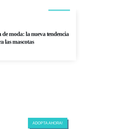
MAY
ADIESTRAMIEN
n de moda: la nueva tendencia
El truco de adie
a las mascotas
ir al baño
Read More
ADOPTA AHORA!