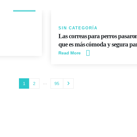
JUN
SIN CATEGORÍA
Las correas para perros pasaro
que es más cómoda y segura par
Read More
…
1
2
95
a Animal