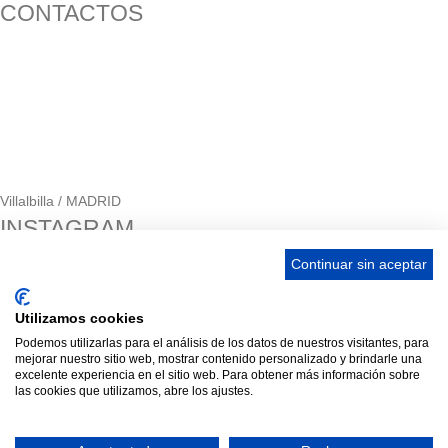
CONTACTOS
656 903 860
info@ascan.com.es
Villalbilla / MADRID
INSTAGRAM
Continuar sin aceptar
ENLACES
Utilizamos cookies
Podemos utilizarlas para el análisis de los datos de nuestros visitantes, para
Contacta
mejorar nuestro sitio web, mostrar contenido personalizado y brindarle una
excelente experiencia en el sitio web. Para obtener más información sobre
Adopta un perro
las cookies que utilizamos, abre los ajustes.
Política de Privacidad
Aviso Legal