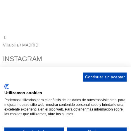
656 903 860
info@ascan.com.es
Villalbilla / MADRID
INSTAGRAM
Continuar sin aceptar
ENLACES
Utilizamos cookies
Podemos utilizarlas para el análisis de los datos de nuestros visitantes, para
Contacta
mejorar nuestro sitio web, mostrar contenido personalizado y brindarle una
Adopta un perro
excelente experiencia en el sitio web. Para obtener más información sobre
las cookies que utilizamos, abre los ajustes.
Política de Privacidad
Aviso Legal