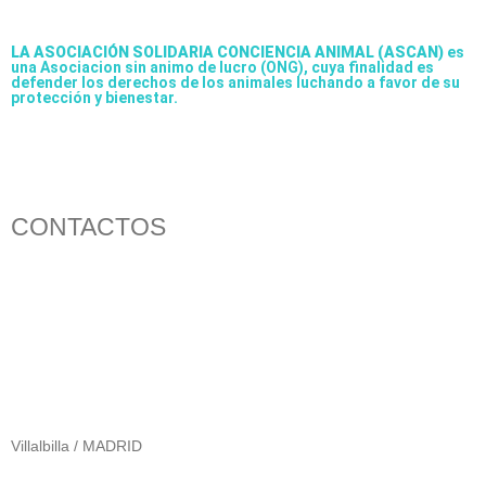
LA ASOCIACIÓN SOLIDARIA CONCIENCIA ANIMAL (ASCAN)
es
una Asociacion sin animo de lucro (ONG), cuya finalidad es
defender los derechos de los animales luchando a favor de su
protección y bienestar.
CONTACTOS
656 903 860
info@ascan.com.es
Villalbilla / MADRID