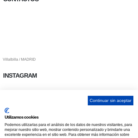
656 903 860
info@ascan.com.es
Villalbilla / MADRID
INSTAGRAM
Continuar sin aceptar
ENLACES
Utilizamos cookies
Podemos utilizarlas para el análisis de los datos de nuestros visitantes, para
Contacta
mejorar nuestro sitio web, mostrar contenido personalizado y brindarle una
excelente experiencia en el sitio web. Para obtener más información sobre
Adopta un perro