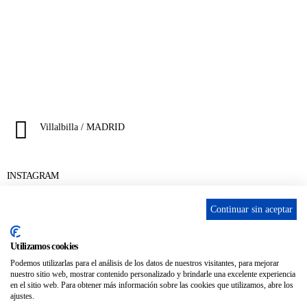
656 903 860
info@ascan.com.es
Villalbilla / MADRID
INSTAGRAM
Continuar sin aceptar
ENLACES
Utilizamos cookies
Contacta
Podemos utilizarlas para el análisis de los datos de nuestros visitantes, para mejorar
nuestro sitio web, mostrar contenido personalizado y brindarle una excelente experiencia
Adopta un perro
en el sitio web. Para obtener más información sobre las cookies que utilizamos, abre los
ajustes.
Política de Privacidad