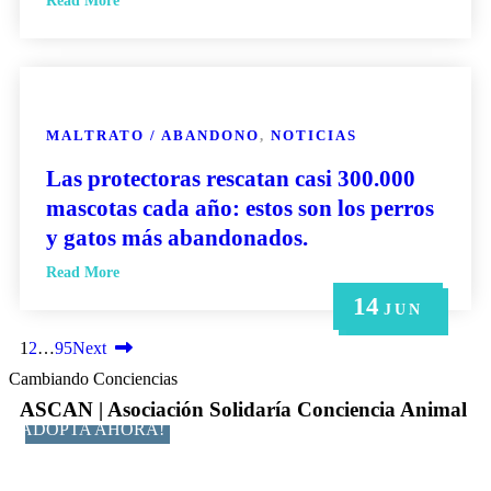
Read More
MALTRATO / ABANDONO
,
NOTICIAS
Las protectoras rescatan casi 300.000
mascotas cada año: estos son los perros
y gatos más abandonados.
Read More
14
21
14
6
6
MAY
MAY
JUN
JUN
JUN
1
2
…
95
Next
Cambiando Conciencias
ASCAN | Asociación Solidaría Conciencia Animal
ADOPTA AHORA!