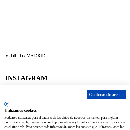
656 903 860
info@ascan.com.es
Villalbilla / MADRID
INSTAGRAM
Continuar sin aceptar
Utilizamos cookies
ENLACES
Podemos utilizarlas para el análisis de los datos de nuestros visitantes, para mejorar
nuestro sitio web, mostrar contenido personalizado y brindarle una excelente experiencia
Contacta
en el sitio web. Para obtener más información sobre las cookies que utilizamos, abre los
Adopta un perro