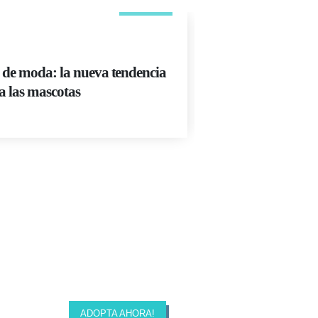
MAY
ADIESTRAMIENT
 de moda: la nueva tendencia
El truco de adies
a las mascotas
ir al baño
Read More
ADOPTA AHORA!