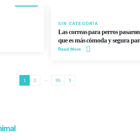
JUN
SIN CATEGORÍA
Las correas para perros pasaron
que es más cómoda y segura par
Read More
…
1
2
95
nimal