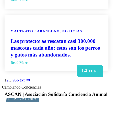
Read More
MALTRATO / ABANDONO
,
NOTICIAS
Las protectoras rescatan casi 300.000
mascotas cada año: estos son los perros
y gatos más abandonados.
Read More
14
21
14
6
6
MAY
MAY
JUN
JUN
JUN
1
2
…
95
Next
Cambiando Conciencias
ASCAN | Asociación Solidaría Conciencia Animal
ADOPTA AHORA!