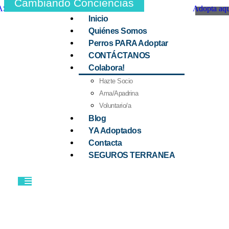
Cambiando Conciencias
Adopta aqu
Inicio
Quiénes Somos
Perros PARA Adoptar
CONTÁCTANOS
Colabora!
Hazte Socio
Ama/Apadrina
Voluntario/a
Blog
YA Adoptados
Contacta
SEGUROS TERRANEA