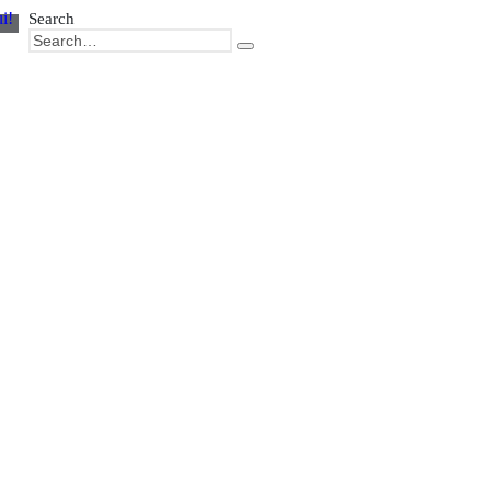
i!
Search