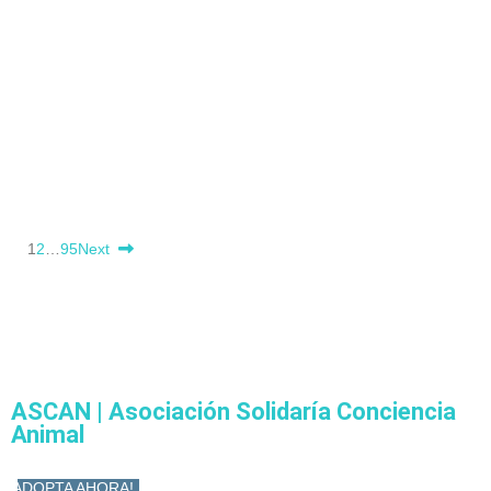
1
2
…
95
Next
ASCAN | Asociación Solidaría Conciencia
Animal
ADOPTA AHORA!