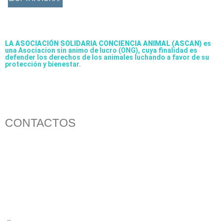
LA ASOCIACIÓN SOLIDARIA CONCIENCIA ANIMAL (ASCAN)
es
una Asociacion sin animo de lucro (ONG), cuya finalidad es
defender los derechos de los animales luchando a favor de su
protección y bienestar.
CONTACTOS
656 903 860
info@ascan.com.es