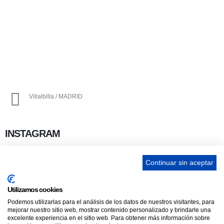
656 903 860
info@ascan.com.es
Villalbilla / MADRID
INSTAGRAM
Continuar sin aceptar
ENLACES
Utilizamos cookies
Podemos utilizarlas para el análisis de los datos de nuestros visitantes, para
Contacta
mejorar nuestro sitio web, mostrar contenido personalizado y brindarle una
Adopta un perro
excelente experiencia en el sitio web. Para obtener más información sobre