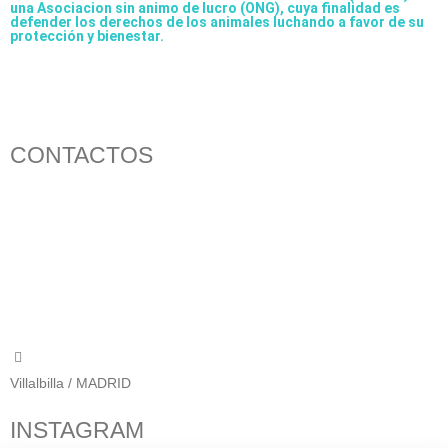
una Asociacion sin animo de lucro (ONG), cuya finalidad es
defender los derechos de los animales luchando a favor de su
protección y bienestar.
CONTACTOS
656 903 860
info@ascan.com.es
Villalbilla / MADRID
INSTAGRAM