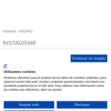
656 903 860
info@ascan.com.es
Villalbilla / MADRID
INSTAGRAM
Continuar sin aceptar
ENLACES
Utilizamos cookies
Podemos utilizarlas para el análisis de los datos de nuestros visitantes, para
Contacta
mejorar nuestro sitio web, mostrar contenido personalizado y brindarle una
Adopta un perro
excelente experiencia en el sitio web. Para obtener más información sobre
las cookies que utilizamos, abre los ajustes.
Política de Privacidad
Aviso Legal
Aceptar todo
Rechazar