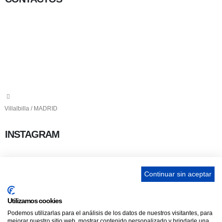
656 903 860
info@ascan.com.es
Villalbilla / MADRID
INSTAGRAM
Continuar sin aceptar
ENLACES
Utilizamos cookies
Podemos utilizarlas para el análisis de los datos de nuestros visitantes, para
Contacta
mejorar nuestro sitio web, mostrar contenido personalizado y brindarle una