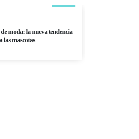
MAY
ADIESTRAMIENT
 de moda: la nueva tendencia
El truco de adies
a las mascotas
ir al baño
Read More