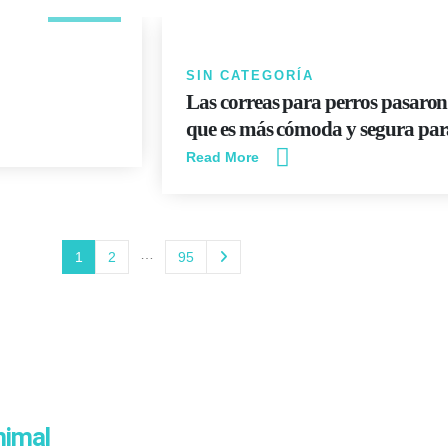
JUN
SIN CATEGORÍA
Las correas para perros pasaron
que es más cómoda y segura par
Read More
…
1
2
95
nimal