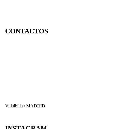
CONTACTOS
656 903 860
info@ascan.com.es
Villalbilla / MADRID
INSTAGRAM