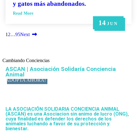
y gatos más abandonados.
Read More
14
21
14
6
6
MAY
MAY
JUN
JUN
JUN
1
2
…
95
Next
Cambiando Conciencias
ASCAN | Asociación Solidaría Conciencia
Animal
ADOPTA AHORA!
LA ASOCIACIÓN SOLIDARIA CONCIENCIA ANIMAL
(ASCAN)
es una Asociacion sin animo de lucro (ONG),
cuya finalidad es defender los derechos de los
animales luchando a favor de su protección y
bienestar.