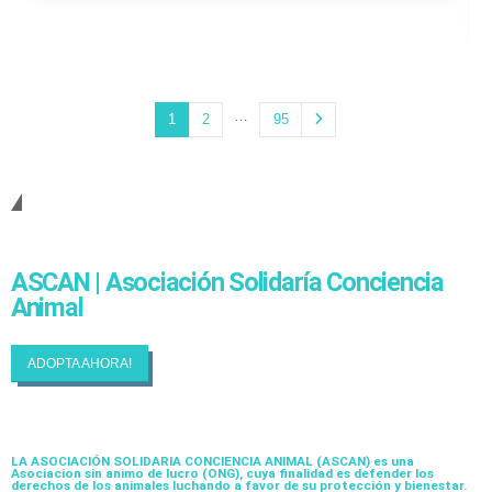
…
1
2
95
Cambiando Conciencias
ASCAN | Asociación Solidaría Conciencia
Animal
ADOPTA AHORA!
LA ASOCIACIÓN SOLIDARIA CONCIENCIA ANIMAL (ASCAN)
es una
Asociacion sin animo de lucro (ONG), cuya finalidad es defender los
derechos de los animales luchando a favor de su protección y bienestar.