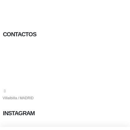
CONTACTOS
656 903 860
info@ascan.com.es
Villalbilla / MADRID
INSTAGRAM