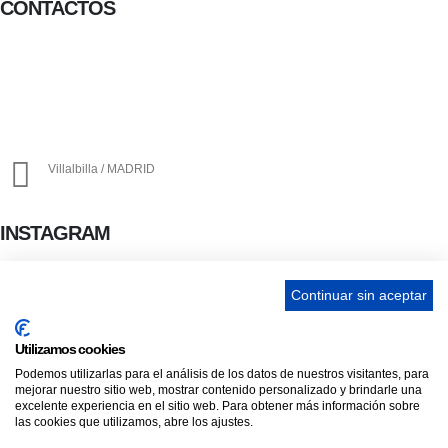
CONTACTOS
656 903 860
info@ascan.com.es
Villalbilla / MADRID
INSTAGRAM
Continuar sin aceptar
ENLACES
Utilizamos cookies
Contacta
Podemos utilizarlas para el análisis de los datos de nuestros visitantes, para
mejorar nuestro sitio web, mostrar contenido personalizado y brindarle una
Adopta un perro
excelente experiencia en el sitio web. Para obtener más información sobre
Política de Privacidad
las cookies que utilizamos, abre los ajustes.